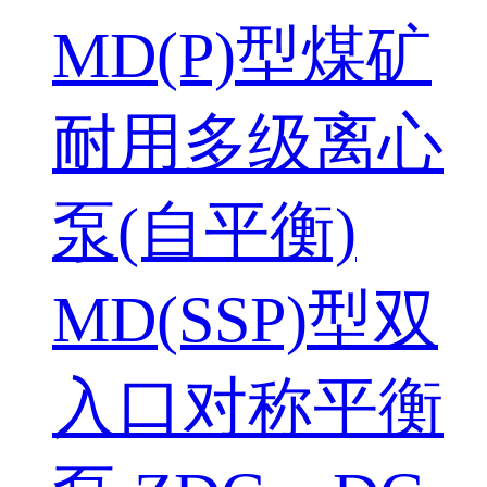
MD(P)型煤矿
耐用多级离心
泵(自平衡)
MD(SSP)型双
入口对称平衡