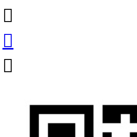


